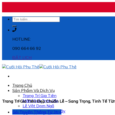
Skip
Tìm
to
kiếm:
content
HOTLINE:
090 664 66 92
ĐẶT LỊCH
Trang Chủ
Sản Phẩm Và Dịch Vụ
Trang Trí Gia Tiên
Mâm Quả Trọn Gói
Trang Trí Gia Tiên Đẹp Chuẩn Lễ – Sang Trọng, Tinh Tế Từ
Lễ Vật Dạm Ngõ
Long Phụng – Trái Cây
Gói Truyền Thống Từ 3tr4