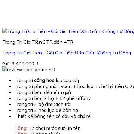
Trang Trí Gia Tiên 3TR đến 4TR
Trang Trí Gia Tiên – Gói Gia Tiên Đơn Giản Không Lư Đồng
Giá:
3.400.000
₫
5.0
Trang trí
cổng hoa
lụa cao cấp
Trang trí phong màn voan + hoa lụa + chữ hỷ (tên CD
Trang trí bàn để mâm quả
Trang trí bàn 2 họ + 12 ghế tiffany
Trang trí 2 bộ ấm tách trà
Trang trí 2 hoa lụa để bàn họ
Thiết kế bảng tên cô dâu và chú rể
Tặng:
12 chai nước suối in tên
Tặng:
10 bông cài áo