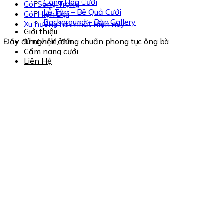
Cổng Hoa Cưới
Gói Sang Trọng
Lễ Tân – Bê Quả Cưới
Gói Hiện Đại
Background – Bàn Gallery
Xu hướng hot nhất hiện nay
Giới thiệu
Đầy đủ nghi lễ, đúng chuẩn phong tục ông bà
Thư viện ảnh
Cẩm nang cưới
Liên Hệ