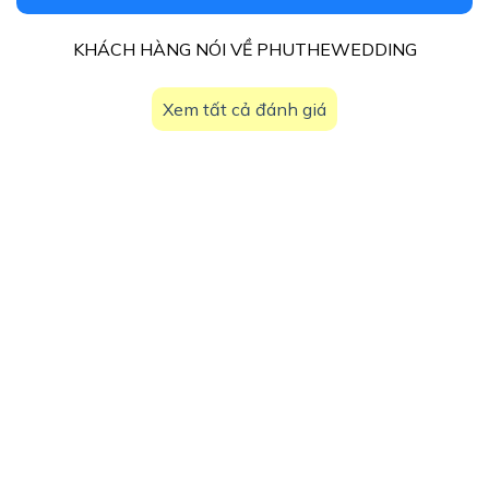
KHÁCH HÀNG NÓI VỀ PHUTHEWEDDING
Xem tất cả đánh giá
15+
NĂM KINH NGHIỆM
10.000+
CẶP ĐÔI TIN TƯỞNG
We’ll create wedding décor to suit your