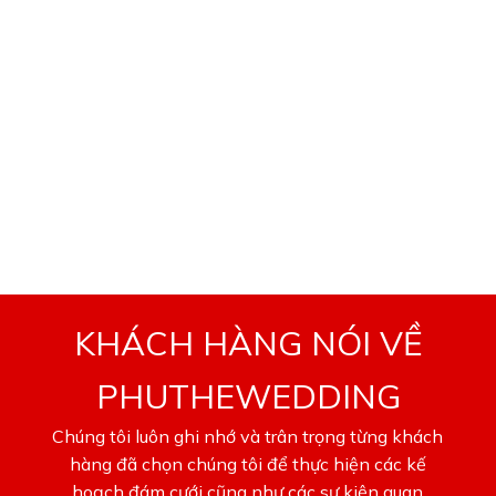
Inspiration
Với bề dày kinh nghiệm tổ chức rất nhiều lễ cưới với
những phong tục vùng miền khác nhau, Phu Thê
Wedding sẽ mang tới cho bạn những sự hỗ trợ chuyên
nghiệp và tận tình nhất. Lựa chọn Phu Thê Wedding để
đổi lấy sự yên tâm trong quá trình chuẩn bị cũng như sự
thảnh thơi hoàn toàn để tận hưởng và tự hào về ngày
vui của mình.
KHÁCH HÀNG NÓI VỀ
PHUTHEWEDDING
Chúng tôi luôn ghi nhớ và trân trọng từng khách
hàng đã chọn chúng tôi để thực hiện các kế
hoạch đám cưới cũng như các sự kiện quan