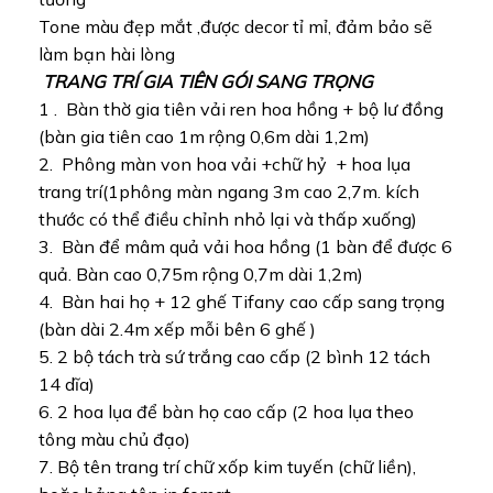
Tone màu đẹp mắt ,được decor tỉ mỉ, đảm bảo sẽ
làm bạn hài lòng
TRANG TRÍ GIA TIÊN GÓI SANG TRỌNG
1 . Bàn thờ gia tiên vải ren hoa hồng + bộ lư đồng
(bàn gia tiên cao 1m rộng 0,6m dài 1,2m)
2. Phông màn von hoa vải +chữ hỷ + hoa lụa
trang trí(1phông màn ngang 3m cao 2,7m. kích
thước có thể điều chỉnh nhỏ lại và thấp xuống)
3. Bàn để mâm quả vải hoa hồng (1 bàn để được 6
quả. Bàn cao 0,75m rộng 0,7m dài 1,2m)
4. Bàn hai họ + 12 ghế Tifany cao cấp sang trọng
(bàn dài 2.4m xếp mỗi bên 6 ghế )
5. 2 bộ tách trà sứ trắng cao cấp (2 bình 12 tách
14 dĩa)
6. 2 hoa lụa để bàn họ cao cấp (2 hoa lụa theo
tông màu chủ đạo)
7. Bộ tên trang trí chữ xốp kim tuyến (chữ liền),