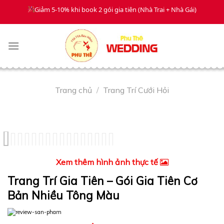
Giảm 5-10% khi book 2 gói gia tiên (Nhà Trai + Nhà Gái)
Gia Tiên
Mâm Quả
Dạm Ngõ
Xe Hoa
Skip
to
content
Trang chủ
/
Trang Trí Cưới Hỏi
Xem thêm hình ảnh thực tế
Trang Trí Gia Tiên – Gói Gia Tiên Cơ
Bản Nhiều Tông Màu