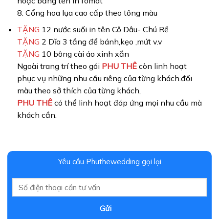
hoặc bảng tên in fomat
8. Cổng hoa lụa cao cấp theo tông màu
TẶNG
12 nước suối in tên Cô Dâu- Chú Rể
TẶNG
2 Dĩa 3 tầng để bánh,kẹo ,mứt v.v
TẶNG
10 bông cài áo xinh xắn
Ngoài trang trí theo gói
PHU THÊ
còn linh hoạt
phục vụ những nhu cầu riêng của từng khách.đổi
màu theo sở thích của từng khách,
PHU THÊ
có thể linh hoạt đáp ứng mọi nhu cầu mà
khách cần.
Yêu cầu Phuthewedding gọi lại
Gửi