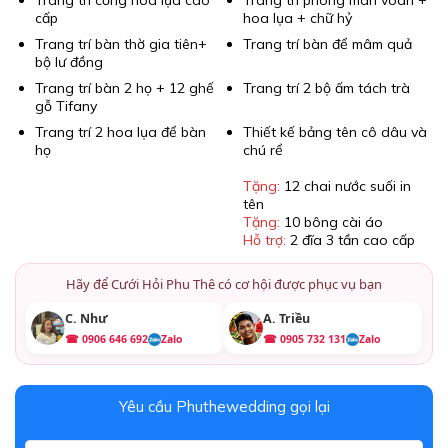
Trang trí cổng hoa lụa cao
Trang trí phong màn voan +
cấp
hoa lụa + chữ hỷ
Trang trí bàn thờ gia tiên+
Trang trí bàn để mâm quả
bộ lư đồng
Trang trí bàn 2 họ + 12 ghế
Trang trí 2 bộ ấm tách trà
gỗ Tifany
Trang trí 2 hoa lụa để bàn
Thiết kế bảng tên cô dâu và
họ
chú rể
Tặng:
12 chai nước suối in
tên
Tặng:
10 bông cài áo
Hỗ trợ:
2 đĩa 3 tần cao cấp
Hãy để Cưới Hỏi Phu Thê có cơ hội được phục vụ bạn
C. Như
A. Triều
☎ 0906 646 692
Zalo
☎ 0905 732 131
Zalo
Yêu cầu Phuthewedding gọi lại