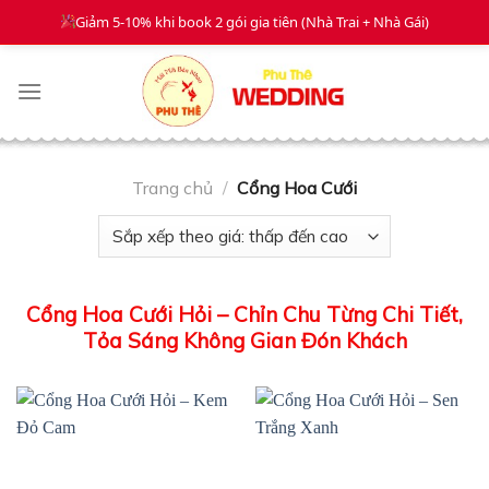
Giảm 5-10% khi book 2 gói gia tiên (Nhà Trai + Nhà Gái)
Gia Tiên
Mâm Quả
Dạm Ngõ
Xe Hoa
Skip
to
content
Trang chủ
/
Cổng Hoa Cưới
Cổng Hoa Cưới Hỏi – Chỉn Chu Từng Chi Tiết,
Tỏa Sáng Không Gian Đón Khách