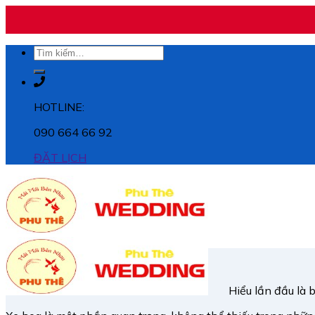
Skip
Tìm
to
kiếm:
content
HOTLINE:
090 664 66 92
ĐẶT LỊCH
Hiểu lần đầu là 