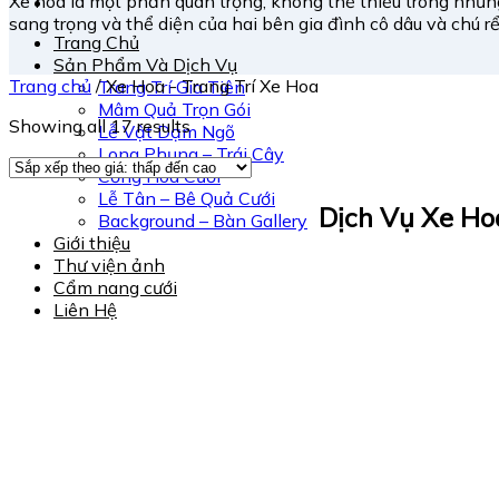
Xe hoa là một phần quan trọng, không thể thiếu trong nhữn
sang trọng và thể diện của hai bên gia đình cô dâu và chú rể
Trang Chủ
Sản Phẩm Và Dịch Vụ
Trang chủ
/
Xe Hoa - Trang Trí Xe Hoa
Trang Trí Gia Tiên
Mâm Quả Trọn Gói
Showing all 17 results
Lễ Vật Dạm Ngõ
Long Phụng – Trái Cây
Cổng Hoa Cưới
Lễ Tân – Bê Quả Cưới
Dịch Vụ Xe Ho
Background – Bàn Gallery
Giới thiệu
Thư viện ảnh
Cẩm nang cưới
Liên Hệ