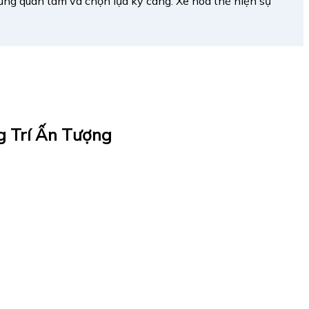
ũng quan tâm và chọn lựa kỹ càng. Xe hoa thể hiện sự
g Trí Ấn Tượng