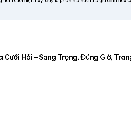
g đám cưới hiện nay. Đây là phần mà hầu như gia đình nào c
.
a Cưới Hỏi – Sang Trọng, Đúng Giờ, Tran