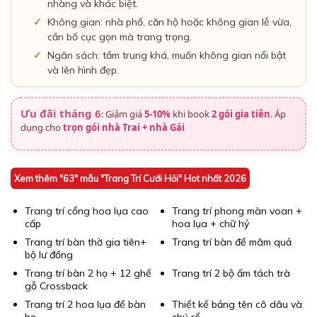
nhàng và khác biệt.
Không gian: nhà phố, căn hộ hoặc không gian lễ vừa,
cần bố cục gọn mà trang trọng.
Ngân sách: tầm trung khá, muốn không gian nổi bật
và lên hình đẹp.
Ưu đãi tháng 6
:
Giảm giá
5-10%
khi book
2 gói gia tiên
. Áp
dụng cho
trọn gói nhà Trai + nhà Gái
Xem thêm "63" mẫu "Trang Trí Cưới Hỏi" Hot nhất 2026
Trang trí cổng hoa lụa cao
Trang trí phong màn voan +
cấp
hoa lụa + chữ hỷ
Trang trí bàn thờ gia tiên+
Trang trí bàn để mâm quả
bộ lư đồng
Trang trí bàn 2 họ + 12 ghế
Trang trí 2 bộ ấm tách trà
gỗ Crossback
Trang trí 2 hoa lụa để bàn
Thiết kế bảng tên cô dâu và
họ
chú rể