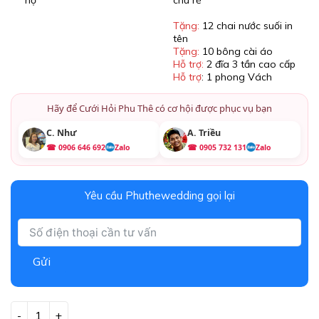
Tặng:
12 chai nước suối in
tên
Tặng:
10 bông cài áo
Hỗ trợ:
2 đĩa 3 tần cao cấp
Hỗ trợ
: 1 phong Vách
Hãy để Cưới Hỏi Phu Thê có cơ hội được phục vụ bạn
C. Như
A. Triều
☎ 0906 646 692
Zalo
☎ 0905 732 131
Zalo
Yêu cầu Phuthewedding gọi lại
Gửi
Trang Trí Gia Tiên - Gói Gia Tiên Trắng Xanh Mint Tifany số lượng