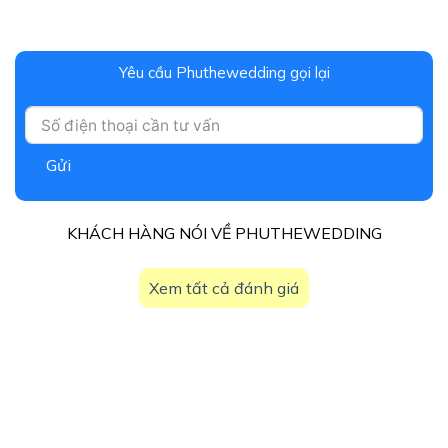
Yêu cầu Phuthewedding gọi lại
Gửi
KHÁCH HÀNG NÓI VỀ PHUTHEWEDDING
Xem tất cả đánh giá
15+
NĂM KINH NGHIỆM