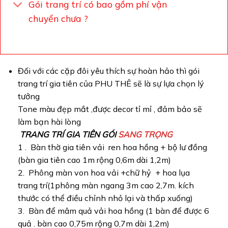
Gói trang trí có bao gồm phí vận
chuyển chưa ?
Đối với các cặp đôi yêu thích sự hoàn hảo thì gói
trang trí gia tiên của PHU THÊ sẽ là sự lựa chọn lý
tưởng
Tone màu đẹp mắt ,được decor tỉ mỉ , đảm bảo sẽ
làm bạn hài lòng
TRANG TRÍ GIA TIÊN GÓI
SANG TRỌNG
1 . Bàn thờ gia tiên vải ren hoa hồng + bộ lư đồng
(bàn gia tiên cao 1m rộng 0,6m dài 1,2m)
2. Phông màn von hoa vải +chữ hỷ + hoa lụa
trang trí(1phông màn ngang 3m cao 2,7m. kích
thước có thể điều chỉnh nhỏ lại và thấp xuống)
3. Bàn để mâm quả vải hoa hồng (1 bàn để được 6
quả . bàn cao 0,75m rộng 0,7m dài 1,2m)