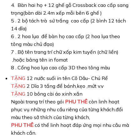
4. Bàn hai họ + 12 ghế gỗ Crossback cao cấp sang
trọng(bàn dài 2.4m xếp mỗi bên 6 ghế )
5 . 2 bộ tách trà sứ trắng cao cấp (2 bình 12 tách
14 dĩa)
6 . 2 hoa lụa để bàn họ cao cấp (2 hoa lụa theo
tông màu chủ đạo)
7 . Bộ tên trang trí chữ xốp kim tuyến (chữ liền)
,hoặc bảng tên in fomat
8 . Cổng hoa lụa cao cấp 3D theo tông màu
TẶNG
12 nước suối in tên Cô Dâu- Chú Rể
TẶNG
2 Dĩa 3 tầng để bánh,kẹo ,mứt v.v
TẶNG
10 bông cài áo xinh xắn
Ngoài trang trí theo gói
PHU THÊ
còn linh hoạt
phục vụ những nhu cầu riêng của từng khách.đổi
màu theo sở thích của từng khách,
PHU THÊ
có thể linh hoạt đáp ứng mọi nhu cầu mà
khách cần.