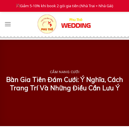
Giảm 5-10% khi book 2 gói gia tiên (Nhà Trai + Nhà Gái)
Gia Tiên
Mâm Quả
Dạm Ngõ
Xe Hoa
Skip
to
content
CẨM NANG CƯỚI
Bàn Gia Tiên Đám Cưới: Ý Nghĩa, Cách
Trang Trí Và Những Điều Cần Lưu Ý